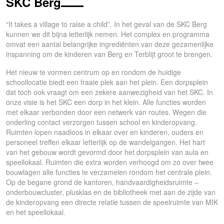
SKC Berg
“It takes a village to raise a child”. In het geval van de SKC Berg
kunnen we dit bijna letterlijk nemen. Het complex en programma
omvat een aantal belangrijke ingrediënten van deze gezamenlijke
inspanning om de kinderen van Berg en Terblijt groot te brengen.
Het nieuw te vormen centrum op en rondom de huidige
schoollocatie biedt een fraaie plek aan het plein. Een dorpsplein
dat toch ook vraagt om een zekere aanwezigheid van het SKC. In
onze visie is het SKC een dorp in het klein. Alle functies worden
met elkaar verbonden door een netwerk van routes. Wegen die
onderling contact verzorgen tussen school en kinderopvang.
Ruimten lopen naadloos in elkaar over en kinderen, ouders en
personeel treffen elkaar letterlijk op de wandelgangen. Het hart
van het gebouw wordt gevormd door het dorpsplein van aula en
speellokaal. Ruimten die extra worden verhoogd om zo over twee
bouwlagen alle functies te verzamelen rondom het centrale plein.
Op de begane grond de kantoren, handvaardigheidsruimte –
onderbouwcluster, plusklas en de bibliotheek met aan de zijde van
de kinderopvang een directe relatie tussen de speelruimte van MIK
en het speellokaal.