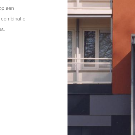
op een
 combinatie
es.