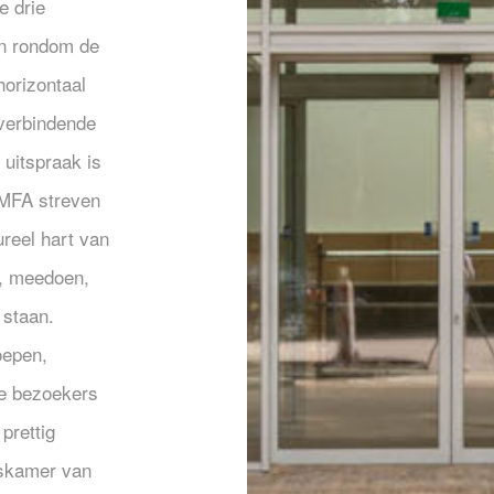
e drie
en rondom de
horizontaal
verbindende
uitspraak is
MFA streven
ureel hart van
, meedoen,
 staan.
oepen,
le bezoekers
 prettig
iskamer van