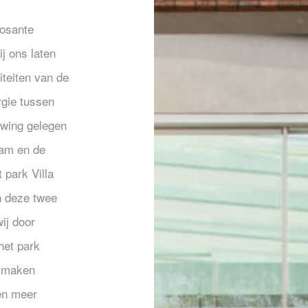
posante
j ons laten
iteiten van de
rgie tussen
uwing gelegen
Ham en de
 park Villa
 deze twee
wij door
het park
e maken
en meer