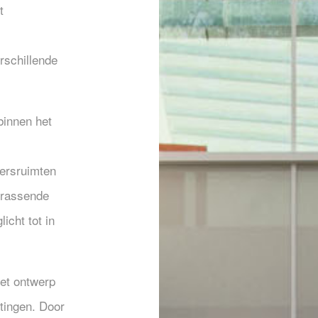
t
rschillende
binnen het
eersruimten
rrassende
icht tot in
et ontwerp
tingen. Door