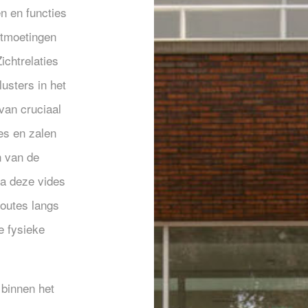
n en functies
ntmoetingen
ichtrelaties
usters in het
van cruciaal
es en zalen
n van de
ia deze vides
routes langs
e fysieke
 binnen het