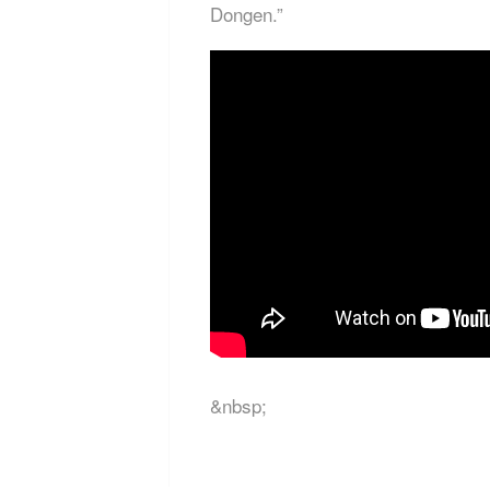
Dongen.”
&nbsp;