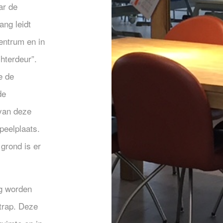
ar de
ang leidt
entrum en in
chterdeur”.
e de
de
 van deze
peelplaats.
grond is er
g worden
 trap. Deze