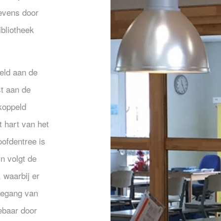
evens door
bliotheek
eld aan de
t aan de
koppeld
 hart van het
ofdentree is
jn volgt de
waarbij er
oegang van
ebaar door