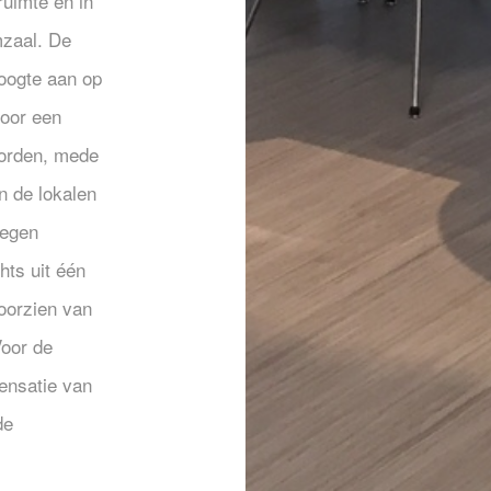
ruimte en in
mzaal. De
hoogte aan op
door een
oorden, mede
n de lokalen
legen
ts uit één
oorzien van
oor de
ensatie van
de