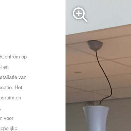
ndCentrum op
l en
stallatie van
catie. Het
epsruimten
,
n voor
ppelijke